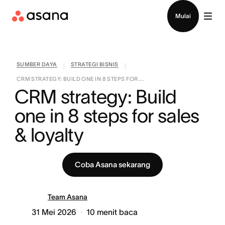
Hubungi penjualan
Mulai
SUMBER DAYA
STRATEGI BISNIS
|
|
CRM STRATEGY: BUILD ONE IN 8 STEPS FOR ...
CRM strategy: Build 
one in 8 steps for sales 
& loyalty
Coba Asana sekarang
Team Asana
31 Mei 2026
10
menit baca