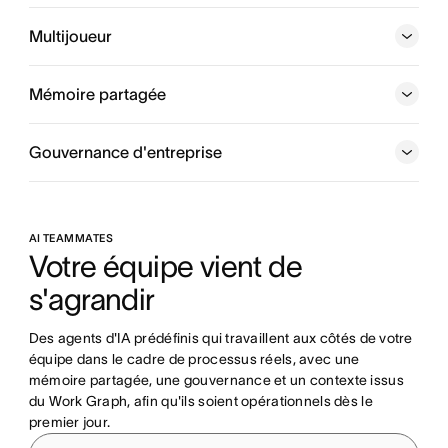
Un réseau neuronal de tout ce que fait votre entreprise,
chaque personne, tâche, projet, objectif et dépendance
Multijoueur
étant connectés, afin que les humains et les agents
sachent toujours qui fait quoi, pour quand et dans quel
Mémoire partagée
but.
Gouvernance d'entreprise
AI TEAMMATES
Votre équipe vient de 
s'agrandir
Des agents d'IA prédéfinis qui travaillent aux côtés de votre 
équipe dans le cadre de processus réels, avec une 
mémoire partagée, une gouvernance et un contexte issus 
du Work Graph, afin qu'ils soient opérationnels dès le 
premier jour.