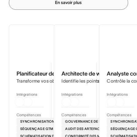
En savoir plus
Planificateur de lancement
Architecte de workflows
Analyste co
Transforme vos objectifs de projet en calendriers par ét
Identifie les points de friction dan
Contrôle la co
Intégrations
Intégrations
Intégrations
Compétences
Compétences
Compétences
SYNCHRONISATION DES FEUILLES DE ROUTE
GOUVERNANCE DE LA VOIX
SYNCHRONISAT
SÉQUENÇAGE GTM
AUDIT DES ARTEFACTS
SÉQUENÇAGE 
SCHÉMATISATION DES DÉPENDANCES
CONFORMITÉ DES MESSAGES
SCHÉMATISATI