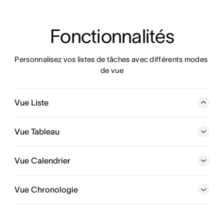
Fonctionnalités
Personnalisez vos listes de tâches avec différents modes 
de vue
Vue Liste
Organisez vos tâches et sous-tâches dans leurs
moindres détails avec une liste de tâches personnalisable
Vue Tableau
ou un modèle pour les gérer de A à Z en un seul endroit.
Vue Calendrier
Vue Chronologie
Découvrez les tableaux Kanban d'Asana