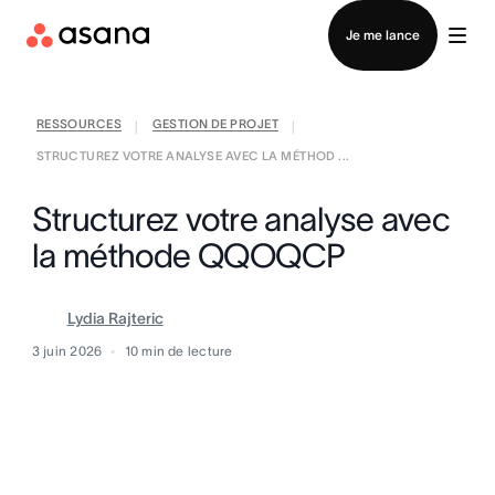
Contacter le service commercial
Je me lance
RESSOURCES
GESTION DE PROJET
|
|
STRUCTUREZ VOTRE ANALYSE AVEC LA MÉTHOD ...
Structurez votre analyse avec
la méthode QQOQCP
Lydia Rajteric
3 juin 2026
10
min de lecture