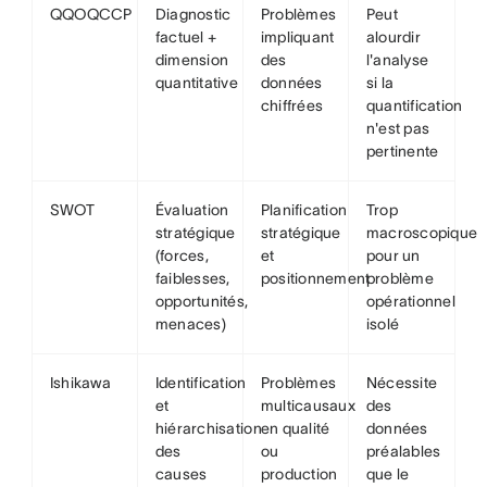
QQOQCCP
Diagnostic
Problèmes
Peut
factuel +
impliquant
alourdir
dimension
des
l'analyse
quantitative
données
si la
chiffrées
quantification
n'est pas
pertinente
SWOT
Évaluation
Planification
Trop
stratégique
stratégique
macroscopique
(forces,
et
pour un
faiblesses,
positionnement
problème
opportunités,
opérationnel
menaces)
isolé
Ishikawa
Identification
Problèmes
Nécessite
et
multicausaux
des
hiérarchisation
en qualité
données
des
ou
préalables
causes
production
que le