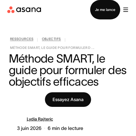
Contacter le service commercial
Je me lance
RESSOURCES
OBJECTIFS
|
|
MÉTHODE SMART, LE GUIDE POUR FORMULER D ...
Méthode SMART, le 
guide pour formuler des 
objectifs efficaces
Essayez Asana
Lydia Rajteric
3 juin 2026
6
min de lecture