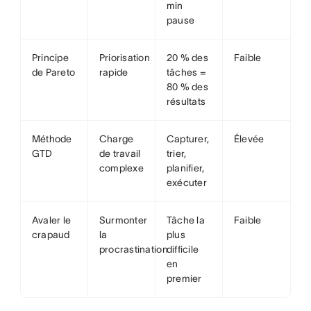
min
pause
Principe
Priorisation
20 % des
Faible
de Pareto
rapide
tâches =
80 % des
résultats
Méthode
Charge
Capturer,
Élevée
GTD
de travail
trier,
complexe
planifier,
exécuter
Avaler le
Surmonter
Tâche la
Faible
crapaud
la
plus
procrastination
difficile
en
premier