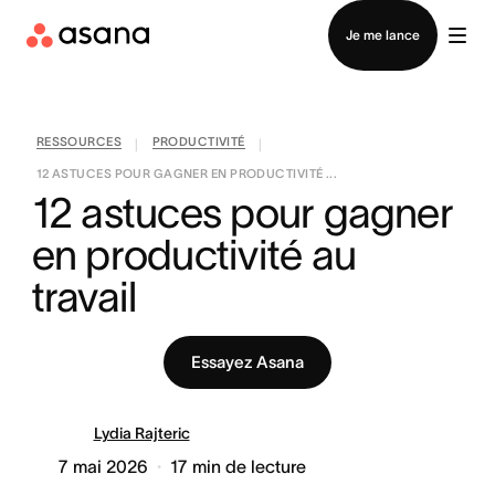
Contacter le service commercial
Je me lance
RESSOURCES
PRODUCTIVITÉ
|
|
12 ASTUCES POUR GAGNER EN PRODUCTIVITÉ ...
12 astuces pour gagner 
en productivité au 
travail
Essayez Asana
Lydia Rajteric
7 mai 2026
17
min de lecture