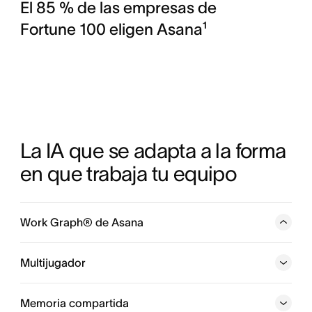
El 85 % de las empresas de
Fortune 100 eligen Asana¹
La IA que se adapta a la forma 
en que trabaja tu equipo
Work Graph® de Asana
Una red neuronal que abarca todo lo que hace tu
empresa y que conecta con cada persona, tarea,
Multijugador
proyecto, objetivo y dependencia, para que las personas
y los agentes de IA siempre sepan quién hace qué, para
Memoria compartida
cuándo y con qué objetivo.