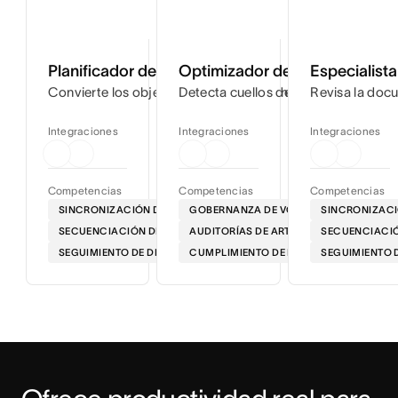
Planificador de lanzamientos
Optimizador de flujos de trab
Especialist
Convierte los objetivos del proyecto en cronogramas deta
Detecta cuellos de botella en tus flu
Revisa la docu
Integraciones
Integraciones
Integraciones
Competencias
Competencias
Competencias
SINCRONIZACIÓN DE LA HOJA DE RUTA
GOBERNANZA DE VOZ
SINCRONIZACI
SECUENCIACIÓN DE LA SALIDA AL MERCADO
AUDITORÍAS DE ARTEFACTOS
SECUENCIACIÓ
SEGUIMIENTO DE DEPENDENCIAS
CUMPLIMIENTO DE LAS NORMATIVAS EN 
SEGUIMIENTO 