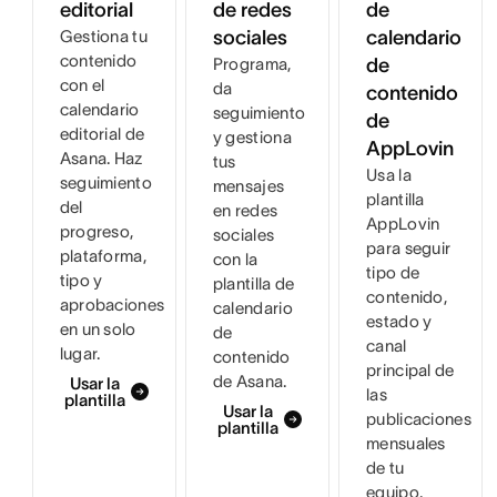
editorial
de redes
de
Gestiona tu
sociales
calendario
contenido
Programa,
de
con el
da
contenido
calendario
seguimiento
de
editorial de
y gestiona
AppLovin
Asana. Haz
tus
Usa la
seguimiento
mensajes
plantilla
del
en redes
AppLovin
progreso,
sociales
para seguir
plataforma,
con la
tipo de
tipo y
plantilla de
contenido,
aprobaciones
calendario
estado y
en un solo
de
canal
lugar.
contenido
principal de
de Asana.
Usar la
las
plantilla
Usar la
publicaciones
plantilla
mensuales
de tu
equipo.