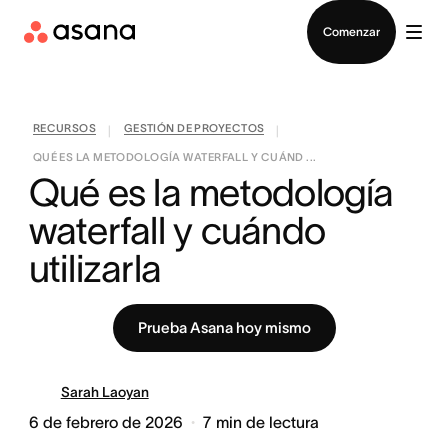
Contactar a Ventas
Comenzar
RECURSOS
GESTIÓN DE PROYECTOS
|
|
QUÉ ES LA METODOLOGÍA WATERFALL Y CUÁND ...
Qué es la metodología 
waterfall y cuándo 
utilizarla
Prueba Asana hoy mismo
Sarah Laoyan
6 de febrero de 2026
7
min de lectura