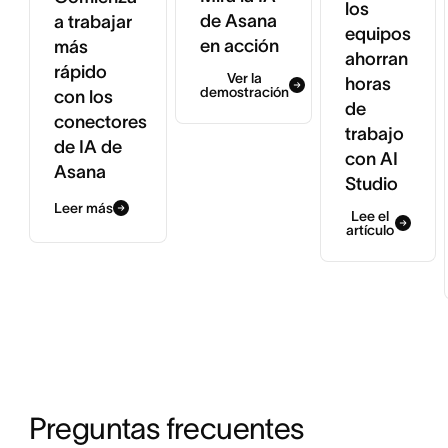
los
de Asana
a trabajar
equipos
en acción
más
ahorran
rápido
Ver la
horas
demostración
con los
de
conectores
trabajo
de IA de
con AI
Asana
Studio
Leer más
Lee el
artículo
Preguntas frecuentes