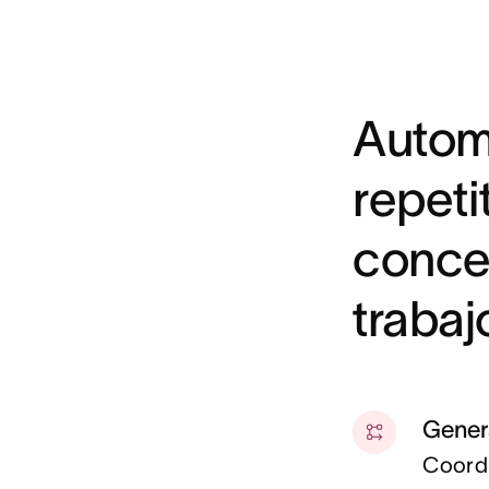
Automa
repeti
concen
traba
Genera
Coordi