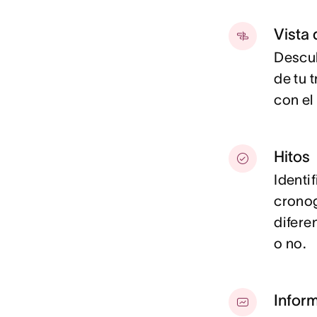
Vista
Descub
de tu 
con el
Hitos
Identi
cronog
difere
o no.
Infor