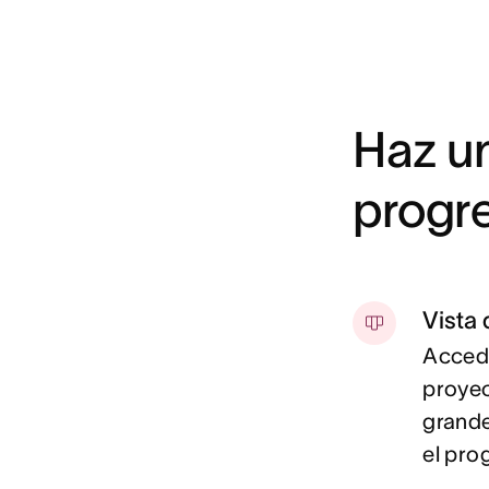
Haz u
progre
Vista
Accede
proyec
grande
el pro