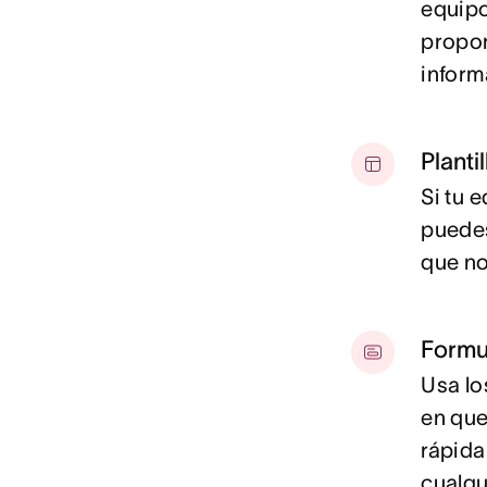
equipo
propor
inform
Planti
Si tu 
puedes
que no
Formu
Usa lo
en que 
rápida
cualqu