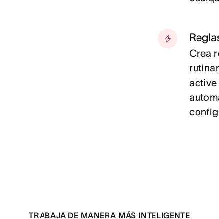
Regla
Crea r
rutina
active
automá
config
TRABAJA DE MANERA MÁS INTELIGENTE