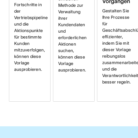
Vorgängen
Fortschritte in
Methode zur
Gestalten Sie
der
Verwaltung
Ihre Prozesse
Vertriebspipeline
ihrer
für
und die
Kundendaten
Geschäftsabschl
Aktionspunkte
und
effizienter,
für bestimmte
erforderlichen
indem Sie mit
Kunden
Aktionen
dieser Vorlage
mitzuverfolgen,
suchen,
reibungslos
können diese
können diese
zusammenarbeit
Vorlage
Vorlage
und die
ausprobieren.
ausprobieren.
Verantwortlichkei
besser regeln.