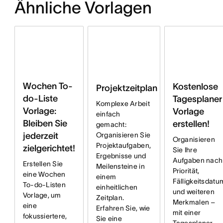
Ähnliche Vorlagen
Wochen To-
Kostenlose
Projektzeitplan
do-Liste
Tagesplaner
Komplexe Arbeit
Vorlage:
Vorlage
einfach
Bleiben Sie
erstellen!
gemacht:
jederzeit
Organisieren Sie
Organisieren
Projektaufgaben,
zielgerichtet!
Sie Ihre
Ergebnisse und
Aufgaben nach
Erstellen Sie
Meilensteine in
Priorität,
eine Wochen
einem
Fälligkeitsdatu
To-do-Listen
einheitlichen
und weiteren
Vorlage, um
Zeitplan.
Merkmalen –
eine
Erfahren Sie, wie
mit einer
fokussiertere,
Sie eine
Tagesplaner