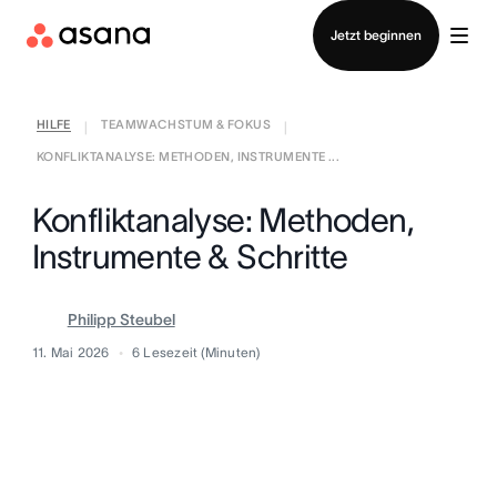
Vertrieb kontaktieren
Jetzt beginnen
HILFE
TEAMWACHSTUM & FOKUS
|
|
KONFLIKTANALYSE: METHODEN, INSTRUMENTE ...
Konfliktanalyse: Methoden,
Instrumente & Schritte
Philipp Steubel
11. Mai 2026
6
Lesezeit (Minuten)